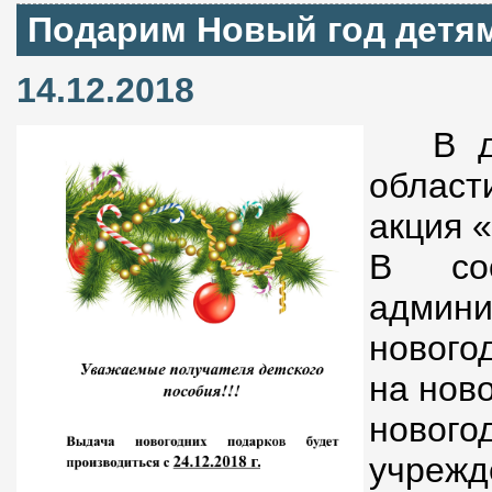
Подарим Новый год детя
14.12.2018
В де
област
акция 
В соо
админ
нового
на нов
нового
учрежд