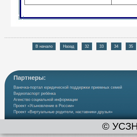
В начало
Назад
32
33
34
35
Партнеры:
Ванечка-портал юридической поддержки приемных семей
Видеопаспорт ребёнка
Агенство социальной информации
Проект «Усыновление в России»
Проект «Виртуальные родители, наставники друзья»
©
УСЗН